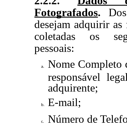
2.2.2.
Dados d
Fotografados
.
Dos
desejam adquirir as 
coletadas os seg
pessoais:
Nome Completo do
responsável lega
adquirente;
E-mail;
Número de Telef